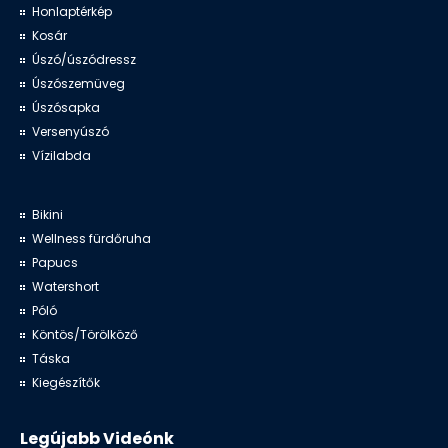
Honlaptérkép
Kosár
Úszó/úszódressz
Úszószemüveg
Úszósapka
Versenyúszó
Vízilabda
Bikini
Wellness fürdőruha
Papucs
Watershort
Póló
Köntös/Törölköző
Táska
Kiegészítők
Legújabb Videónk