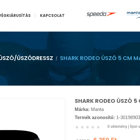
VÉGKIÁRUSÍTÁS
KAPCSOLAT
ÚSZÓ/ÚSZÓDRESSZ
SHARK RODEO ÚSZÓ 5 CM 
SHARK RODEO ÚSZÓ 5
Márka:
Manta
Termék azonosító:
1-3019890
0 vélemény
|
Írjon