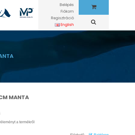
Belépés
Fiókom
Regisztráció
English
MANTA
 CM MANTA
3
 véleményt a termékről