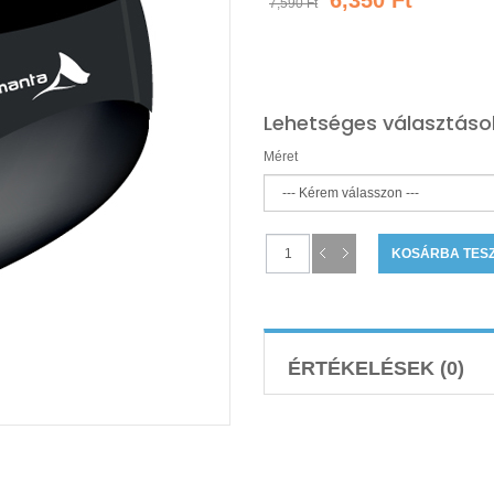
6,350 Ft
7,590 Ft
Lehetséges választáso
Méret
ÉRTÉKELÉSEK (0)