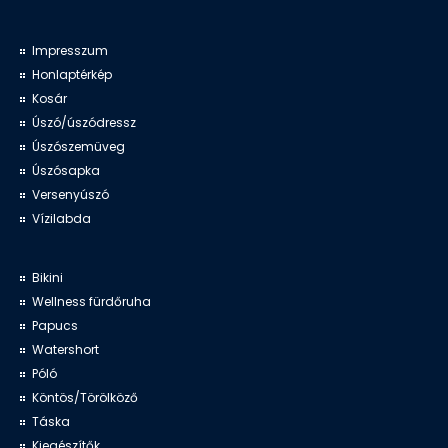
Impresszum
Honlaptérkép
Kosár
Úszó/úszódressz
Úszószemüveg
Úszósapka
Versenyúszó
Vízilabda
Bikini
Wellness fürdőruha
Papucs
Watershort
Póló
Köntös/Törölköző
Táska
Kiegészítők