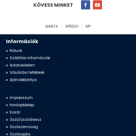
KÖVESS MINKET
MANTA
SPEEDO
MP
Információk
Rólunk
Szállítási információk
Adatvédelem
Vásárlási feltételek
Ajándékkártya
Impresszum
Honlaptérkép
Kosár
Úszó/úszódressz
Úszószemüveg
Úszósapka