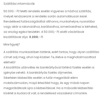
Szállítási információk
50.000.- Ft feletti rendelés esetén ingyenes a házhoz szállítás,
melyet rendszerünk a rendelés során automatikusan kezel.
Rendelésed futárszolgálattal otthonra, munkahelyre, nyaralóba
vagy akár a rokonaidhoz, barátaidhoz, ismerőseidhez is kérheted,
az ország egész területén. A 50.000,- Ft alatti vásárlások
kiszállítások díja:
3.200
,- Ft
Mire figyelj?
A szállítás munkaidőben történik, ezért fontos, hogy olyan szállítási
címet adj meg, ahol nap közben Te, illetve a meghatalmazottad
elérhető!
A kiszállítás utánvétes és bankkártyával történő fizetés esetén is
igénybe vehető. A bankkártyás fizetés díjmentes.
Sikertelen kézbesítés esetén a futár megpróbál elérni
mobilszámodon, majd értesítést hagy, és egy másik napon
megpróbálkozik újra a kézbesítéssel. Ha a második kézbesítési
kísérlet is kudarcot vall, a rendelésed visszakerül címünkre.